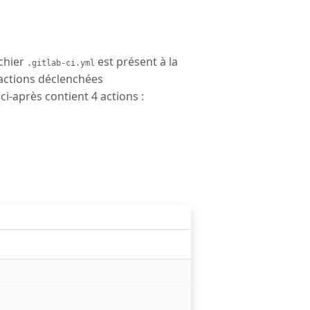
chier
est présent à la
.gitlab-ci.yml
’actions déclenchées
i-après contient 4 actions :