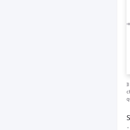
I
c
q
S