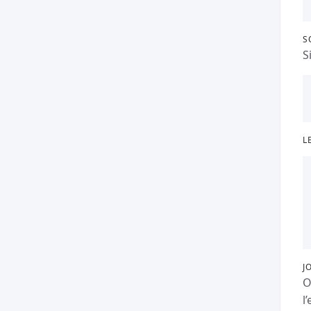
S
S
L
J
O
l