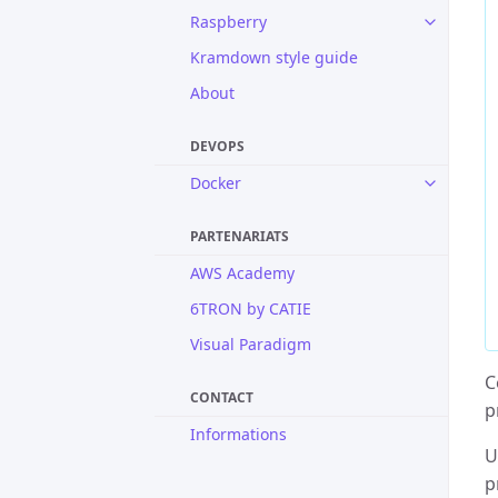
Raspberry
Kramdown style guide
About
DEVOPS
Docker
PARTENARIATS
AWS Academy
6TRON by CATIE
Visual Paradigm
C
CONTACT
p
Informations
U
p