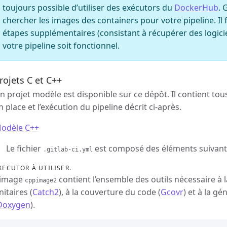
toujours possible d’utiliser des exécutors du
DockerHub
. 
chercher les images des containers pour votre pipeline. I
étapes supplémentaires (consistant à récupérer des logici
votre pipeline soit fonctionnel.
rojets C et C++
n projet modèle est disponible sur ce dépôt. Il contient tou
n place et l’exécution du pipeline décrit ci-après.
odèle C++
Le fichier
est composé des éléments suivant
.gitlab-ci.yml
XECUTOR À UTILISER.
’image
contient l’ensemble des outils nécessaire à 
cppimage2
nitaires (
Catch2
), à la couverture du code (
Gcovr
) et à la g
Doxygen
).