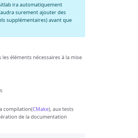
Gitlab ira automatiquement
l faudra surement ajouter des
els supplémentaires) avant que
s les éléments nécessaires à la mise
s
la compilation(
CMake
), aux tests
énération de la documentation