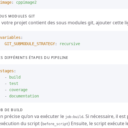
image
:
cppimage2
OUS MODULES GIT
i votre projet contient des sous modules git, ajouter cette li
variables
:
GIT_SUBMODULE_STRATEGY
:
recursive
ES DIFFÉRENTS ÉTAPES DU PIPELINE
stages
:
-
build
-
test
-
coverage
-
documentation
OB DE BUILD
n précise qu’on va exécuter le
. Si nécessaire, il es
job:build
’exécution du script (
) Ensuite, le script exécute
before_script