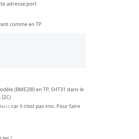
tte adresse:port
uivant comme en TP
odèle (BME280 en TP, SHT31 dans le
 I2C)
car il n’est pas
. Pour faire
for()
RTOS
les !