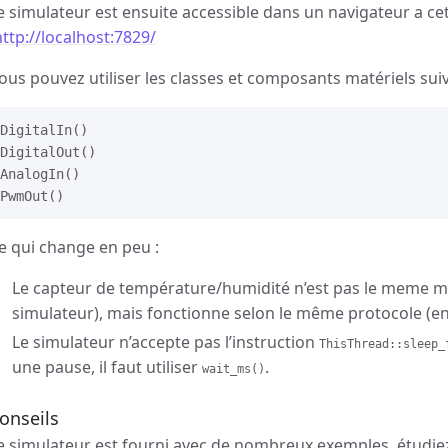
e simulateur est ensuite accessible dans un navigateur a ce
http://localhost:7829/
ous pouvez utiliser les classes et composants matériels s
DigitalIn()

DigitalOut()

AnalogIn()

e qui change en peu :
Le capteur de température/humidité n’est pas le meme m
simulateur), mais fonctionne selon le même protocole (en
Le simulateur n’accepte pas l’instruction
ThisThread::sleep_
une pause, il faut utiliser
.
wait_ms()
onseils
e simulateur est fourni avec de nombreux exemples, étudiez 