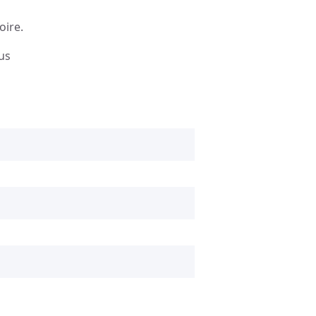
oire.
ous