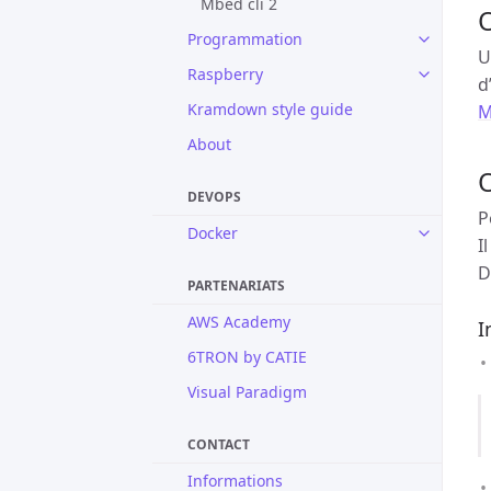
Mbed cli 2
O
Programmation
U
Raspberry
d
Kramdown style guide
M
About
O
DEVOPS
P
Docker
I
D
PARTENARIATS
AWS Academy
I
6TRON by CATIE
Visual Paradigm
CONTACT
Informations