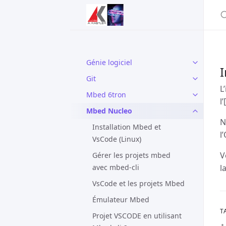
Génie logiciel
Git
L
Mbed 6tron
l’
Mbed Nucleo
N
Installation Mbed et
l
VsCode (Linux)
V
Gérer les projets mbed
avec mbed-cli
l
VsCode et les projets Mbed
Émulateur Mbed
T
Projet VSCODE en utilisant